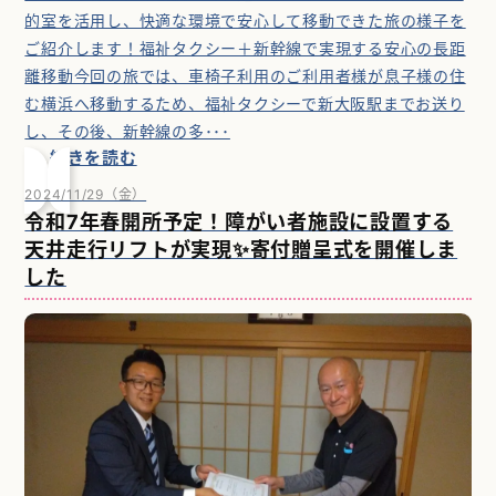
的室を活用し、快適な環境で安心して移動できた旅の様子を
ご紹介します！福祉タクシー＋新幹線で実現する安心の長距
離移動今回の旅では、車椅子利用のご利用者様が息子様の住
む横浜へ移動するため、福祉タクシーで新大阪駅までお送り
し、その後、新幹線の多･･･
続きを読む
2024/11/29（金）
令和7年春開所予定！障がい者施設に設置する
天井走行リフトが実現✨寄付贈呈式を開催しま
した