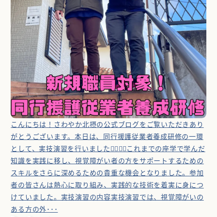
こんにちは！さわやか北摂の公式ブログをご覧いただきあり
がとうございます。本日は、同行援護従業者養成研修の一環
として、実技演習を行いました🚶‍♂️🚶‍♀️これまでの座学で学んだ
知識を実践に移し、視覚障がい者の方をサポートするための
スキルをさらに深めるための貴重な機会となりました。参加
者の皆さんは熱心に取り組み、実践的な技術を着実に身につ
けていました。実技演習の内容実技演習では、視覚障がいの
ある方の外･･･