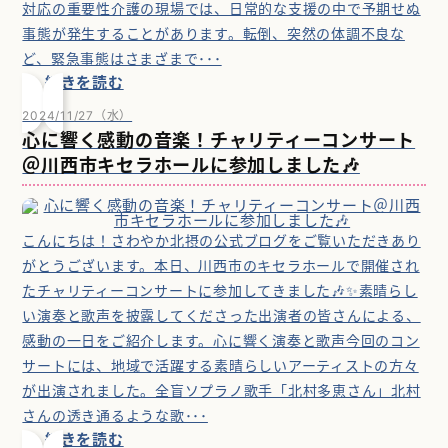
対応の重要性介護の現場では、日常的な支援の中で予期せぬ
事態が発生することがあります。転倒、突然の体調不良な
ど、緊急事態はさまざまで･･･
続きを読む
2024/11/27（水）
心に響く感動の音楽！チャリティーコンサート
＠川西市キセラホールに参加しました🎶
こんにちは！さわやか北摂の公式ブログをご覧いただきあり
がとうございます。本日、川西市のキセラホールで開催され
たチャリティーコンサートに参加してきました🎶✨素晴らし
い演奏と歌声を披露してくださった出演者の皆さんによる、
感動の一日をご紹介します。心に響く演奏と歌声今回のコン
サートには、地域で活躍する素晴らしいアーティストの方々
が出演されました。全盲ソプラノ歌手「北村多恵さん」北村
さんの透き通るような歌･･･
続きを読む