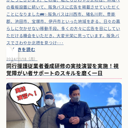
の看板設置に続いて、阪急バスに広告を掲載させていただく
ことになりました🚌✨阪急バスは川西市、猪名川町、豊能
郡、池田市、宝塚市、伊丹市といった地域を走る、日々の暮
らしに欠かせない移動手段。多くの方々に広告を目にしてい
ただける機会をいただき、大変光栄に思っています。阪急バ
スでさわやか北摂を見つけ･･･
続きを読む
2024/11/18（月）
同行援護従業者養成研修の実技演習を実施！視
覚障がい者サポートのスキルを磨く一日