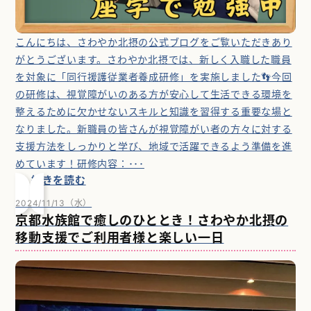
こんにちは、さわやか北摂の公式ブログをご覧いただきあり
がとうございます。さわやか北摂では、新しく入職した職員
を対象に「同行援護従業者養成研修」を実施しました👣今回
の研修は、視覚障がいのある方が安心して生活できる環境を
整えるために欠かせないスキルと知識を習得する重要な場と
なりました。新職員の皆さんが視覚障がい者の方々に対する
支援方法をしっかりと学び、地域で活躍できるよう準備を進
めています！研修内容：･･･
続きを読む
2024/11/13（水）
京都水族館で癒しのひととき！さわやか北摂の
移動支援でご利用者様と楽しい一日