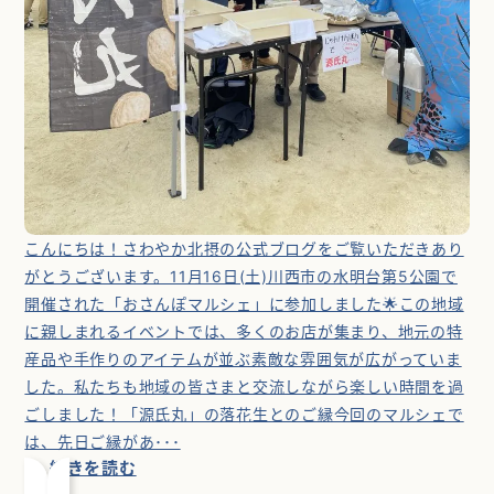
こんにちは！さわやか北摂の公式ブログをご覧いただきあり
がとうございます。11月16日(土)川西市の水明台第5公園で
開催された「おさんぽマルシェ」に参加しました🌟この地域
に親しまれるイベントでは、多くのお店が集まり、地元の特
産品や手作りのアイテムが並ぶ素敵な雰囲気が広がっていま
した。私たちも地域の皆さまと交流しながら楽しい時間を過
ごしました！「源氏丸」の落花生とのご縁今回のマルシェで
は、先日ご縁があ･･･
続きを読む