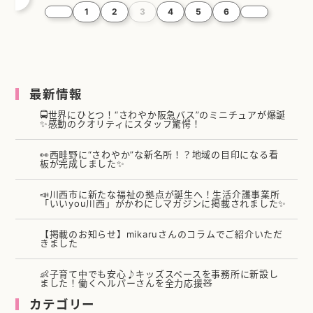
1
2
3
4
5
6
最新情報
🚍世界にひとつ！“さわやか阪急バス”のミニチュアが爆誕
✨感動のクオリティにスタッフ驚愕！
👀西畦野に“さわやか”な新名所！？地域の目印になる看
板が完成しました✨
📣川西市に新たな福祉の拠点が誕生へ！生活介護事業所
「いいyou川西」がかわにしマガジンに掲載されました✨
【掲載のお知らせ】mikaruさんのコラムでご紹介いただ
きました
👶子育て中でも安心♪キッズスペースを事務所に新設し
ました！働くヘルパーさんを全力応援🧸
カテゴリー