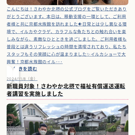
こんにちは！さわやか北摂の公式ブログをご覧いただきあり
がとうございます。本日は、移動支援の一環として、ご利用
者様と共に京都水族館を訪れました🐠日常とは少し異なる環
境で、イルカやクラゲ、カラフルな魚たちとの触れ合いを楽
しみながら、素敵なひとときを過ごしました。ご利用者様も
普段とは違うリフレッシュの時間を満喫されており、私たち
スタッフもその笑顔に心が温まりました✨イルカショーで大
興奮！京都水族館のイル･･･
続きを読む
2024/11/8（金）
新職員対象！さわやか北摂で福祉有償運送運転
者講習を実施しました