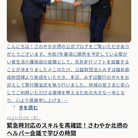
こんにちは！さわやか北摂の公式ブログをご覧いただきあり
がとうございます。令和7年春頃に開所を予定している障が
い者生活介護施設の設備として、天井走行リフトを設置する
ことが決まりました🎉このたび、公益財団法人みずほ福祉助
成財団様より助成をいただき、本日、みずほ銀行の方々をお
迎えして寄付贈呈式を執り行いました。地域の皆さまに安心
してご利用いただける環境を整えるための大きな一歩とな
り、心より感謝申し上げま･･･
続きを読む
2024/11/28（木）
緊急時対応のスキルを再確認！さわやか北摂の
ヘルパー会議で学びの時間