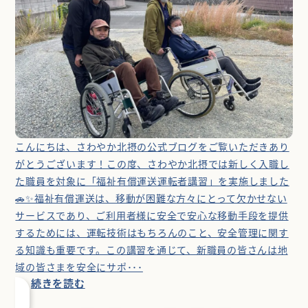
こんにちは、さわやか北摂の公式ブログをご覧いただきあり
がとうございます！この度、さわやか北摂では新しく入職し
た職員を対象に「福祉有償運送運転者講習」を実施しました
🚗✨福祉有償運送は、移動が困難な方々にとって欠かせない
サービスであり、ご利用者様に安全で安心な移動手段を提供
するためには、運転技術はもちろんのこと、安全管理に関す
る知識も重要です。この講習を通じて、新職員の皆さんは地
域の皆さまを安全にサポ･･･
続きを読む