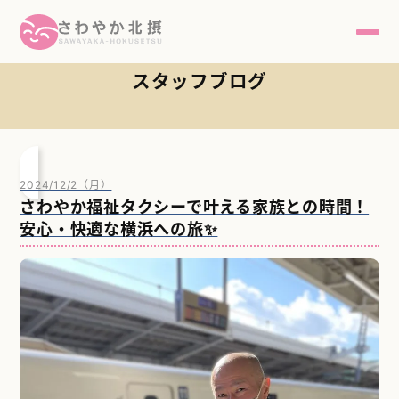
ブログ記事一覧 [ 3/6 ]
スタッフブログ
HOME
事業内容
スタッフブログ
2024/12/2（月）
さわやか福祉タクシーで叶える家族との時間！
団体概要
安心・快適な横浜への旅✨
ご寄付について
アクセス
お問い合わせ
採用情報